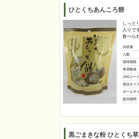
ひとくちあんころ餅
しっと
入りで
食べら
内容量
入数
賞味期限
希望価格
JANコー
商品サイ
ボールサ
販売期間
黒ごまきな粉 ひとくち