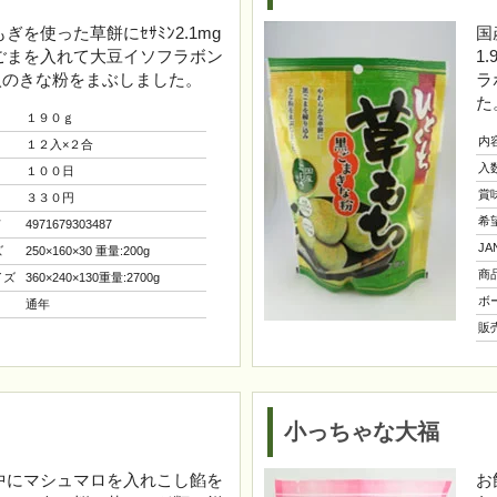
ぎを使った草餅にｾｻﾐﾝ2.1mg
国
ごまを入れて大豆イソフラボン
1
g入のきな粉をまぶしました。
ラ
た
１９０ｇ
内
１２入×２合
入
１００日
賞
３３０円
希
ド
4971679303487
J
ズ
250×160×30 重量:200g
商
イズ
360×240×130重量:2700g
ボ
通年
販
小っちゃな大福
中にマシュマロを入れこし餡を
お