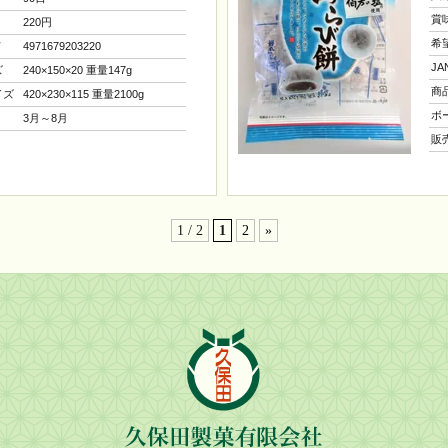
賞
220円
希
ド
4971679203220
J
ズ
240×150×20 重量147g
商
イズ
420×230×115 重量2100g
ボ
3月～8月
販
1 / 2
1
2
»