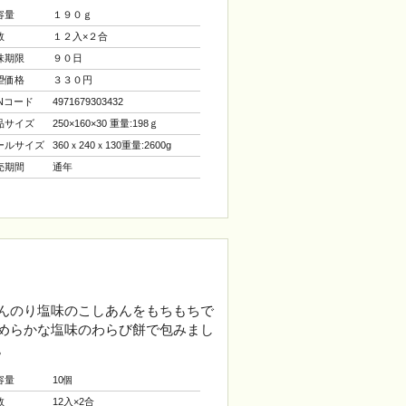
容量
１９０ｇ
数
１２入×２合
味期限
９０日
望価格
３３０円
ANコード
4971679303432
品サイズ
250×160×30 重量:198ｇ
ールサイズ
360ｘ240ｘ130重量:2600g
売期間
通年
んのり塩味のこしあんをもちもちで
めらかな塩味のわらび餅で包みまし
。
容量
10個
数
12入×2合