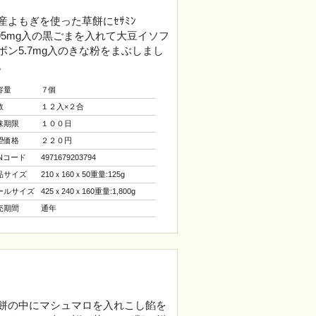
産よもぎを使った草餅にｾｻﾐﾝ
.95mg入の黒ごまを入れて大豆イソフ
ボン5.7mg入のきな粉をまぶしまし
。
容量
７個
数
１２入×２合
味期限
１００日
望価格
２２０円
ANコード
4971679203794
品サイズ
210ｘ160ｘ50重量:125g
ールサイズ
425ｘ240ｘ160重量:1,800g
売期間
通年
餅の中にマシュマロを入れこし餡を