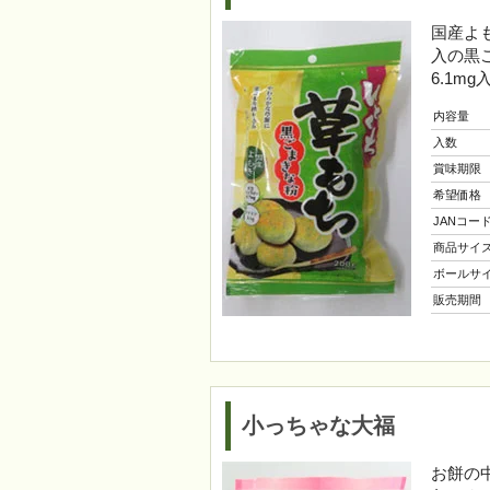
国産よも
入の黒
6.1m
内容量
入数
賞味期限
希望価格
JANコー
商品サイ
ボールサ
販売期間
小っちゃな大福
お餅の