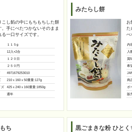
みたらし餅
りこし餡の中にもちもちした餅
お
す。手にべたつかないそのまま
た
れる一口サイズです。
べ
１１５g
内
12入×2合
入
１２０日
賞
２５０円
希
ド
4971679253010
J
ズ
210ｘ160ｘ50重量:127g
商
イズ
425ｘ240ｘ160重量:1850g
ボ
通年
販
草もち
黒ごまきな粉 ひとく