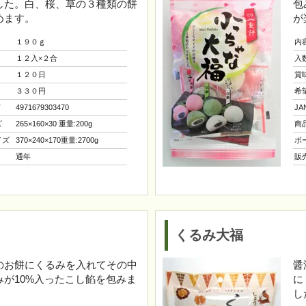
した。白、桜、草の３種類の餅
包
めます。
が
１９０ｇ
内
１２入×２合
入
１２０日
賞
３３０円
希
ド
4971679303470
J
ズ
265×160×30 重量:200g
商
イズ
370×240×170重量:2700g
ボ
通年
販
くるみ大福
のお餅にくるみを入れてその中
醤
みが10%入ったこし餡を包みま
に
し