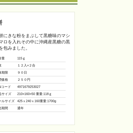
餅
餅にきな粉をまぶして黒糖味のマシ
マロを入れその中に沖縄産黒糖の黒
を包みました。
容量
115ｇ
数
１２入×２合
味期限
９０日
望価格
２５０円
ANコード
4971679253027
品サイズ
210×160×50 重量:118ｇ
ールサイズ
425ｘ240ｘ160重量:1700g
売期間
通年