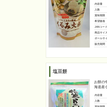
内容量
入数
賞味期限
希望価格
JANコー
商品サイ
ボールサ
販売期間
塩豆餅
お餅の
海道産
内容量
入数
賞味期限