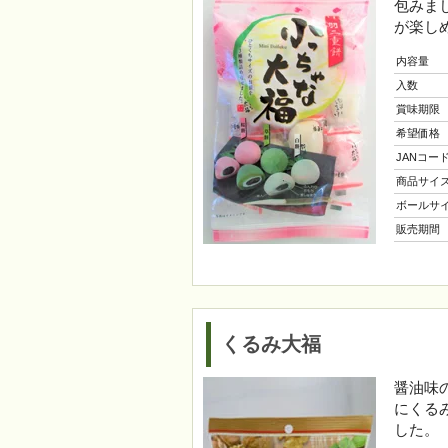
包みま
が楽し
内容量
入数
賞味期限
希望価格
JANコー
商品サイ
ボールサ
販売期間
くるみ大福
醤油味
にくる
した。