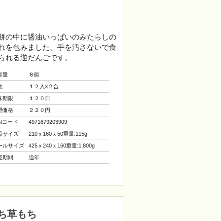
餅の中に醤油いっぱいのみたらしの
れを包みました。手を汚さないで食
られる逆だんごです。
容量
８個
数
１２入×２合
味期限
１２０日
望価格
２２０円
ANコード
4971679203909
品サイズ
210ｘ160ｘ50重量:115g
ールサイズ
425ｘ240ｘ160重量:1,800g
売期間
通年
ち草もち