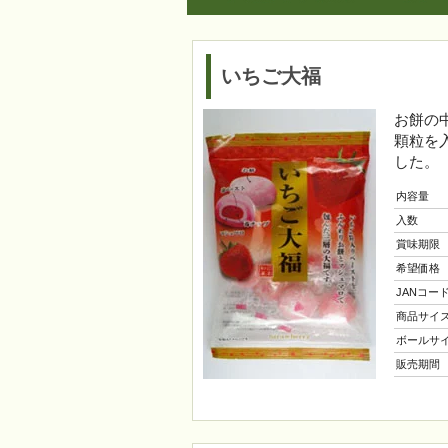
いちご大福
お餅の
顆粒を
した。
内容量
入数
賞味期限
希望価格
JANコー
商品サイ
ボールサ
販売期間