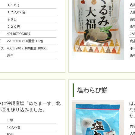
１１５ｇ
内
１２入×２合
入
９０日
賞
２２０円
希
ド
4971679203817
J
ズ
220ｘ160ｘ50重量:122g
商
イズ
430ｘ240ｘ160重量:1800g
ボ
通年
販
塩わらび餅
中に沖縄産塩「ぬちまーす」北
ほ
小豆を練り込みました。
な
た
10個
内
12入×2合
入
90日