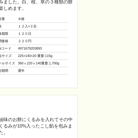
みました。白、桜、草の３種類の餅
楽しめます。
容量
８個
数
１２入×２合
味期限
１２０日
望価格
２２０円
ANコード
4971679203893
品サイズ
225×140×20 重量:115g
ールサイズ
360ｘ220ｘ140重量:1,700g
売期間
通年
油味のお餅にくるみを入れてその中
くるみが10%入ったこし餡を包みま
た。