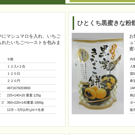
ひとくち黒蜜きな粉
中にマシュマロを入れ、いちご
お
入れたいちごぺ―ストを包みま
ュ
蜜
９個
内
１２入×２合
入
１２０日
賞
２２０円
希
ド
4971679203800
J
ズ
225×140×20 重量:125g
商
イズ
360×220×140重量:1800g
ボ
12月～3月以外はﾛｯﾄ生産
販